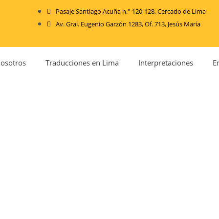
Pasaje Santiago Acuña n.° 120-128, Cercado de Lima
Av. Gral. Eugenio Garzón 1283, Of. 713, Jesús María
osotros
Traducciones en Lima
Interpretaciones
E